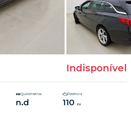
Indisponível
Quilómetros
Potência
n.d
110
cv