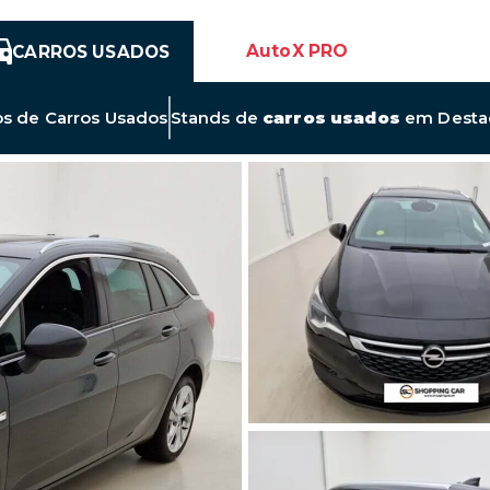
AutoX PRO
CARROS USADOS
Link
os de
Carros Usados
Stands de
carros usados
em Desta
para
Novos
Anúncios
de
Carros
Usados