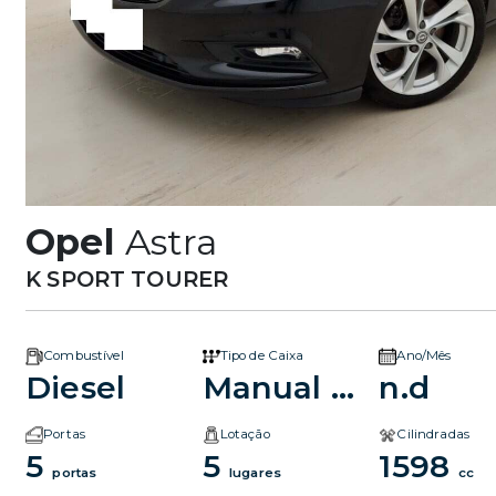
Opel
Astra
K SPORT TOURER
Combustível
Tipo de Caixa
Ano/Mês
Diesel
Manual 5v
n.d
Portas
Lotação
Cilindradas
5
5
1598
portas
lugares
cc