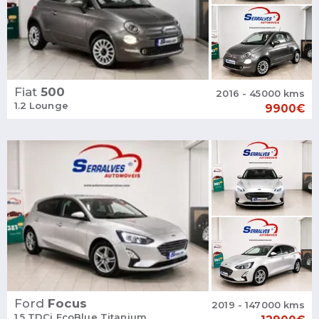
Fiat
500
2016 - 45000 kms
1.2 Lounge
9900€
Ford
Focus
2019 - 147000 kms
1.5 TDCi EcoBlue Titanium