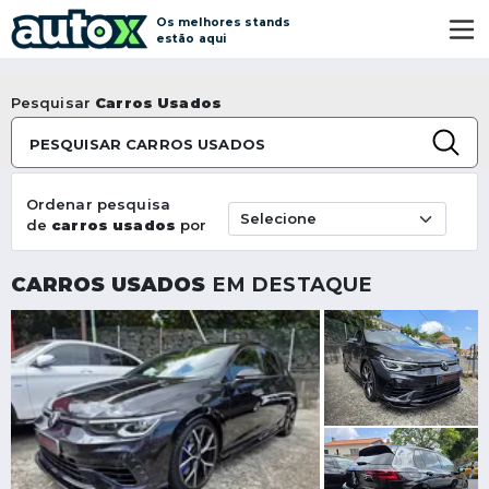
Os melhores stands
estão aqui
Pesquisar
Carros Usados
PESQUISAR CARROS USADOS
Ordenar pesquisa
de
carros usados
por
CARROS USADOS
EM DESTAQUE