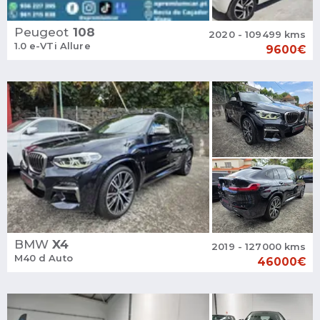
Peugeot
108
2020 - 109499 kms
1.0 e-VTi Allure
9600€
BMW
X4
2019 - 127000 kms
M40 d Auto
46000€