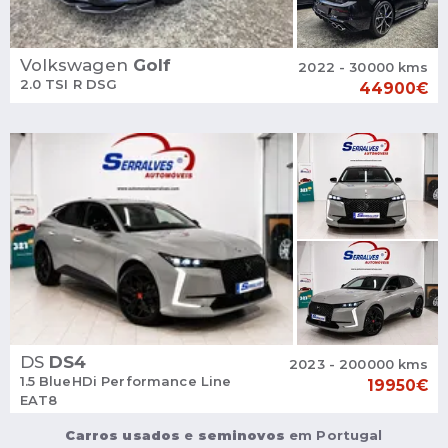
Volkswagen
Golf
2022 - 30000 kms
2.0 TSI R DSG
44900€
DS
DS4
2023 - 200000 kms
1.5 BlueHDi Performance Line
19950€
EAT8
Carros usados
e
seminovos
em Portugal