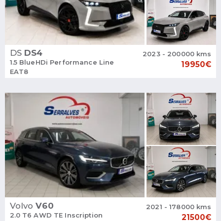
DS
DS4
2023 - 200000 kms
1.5 BlueHDi Performance Line
19950€
EAT8
Volvo
V60
2021 - 178000 kms
2.0 T6 AWD TE Inscription
21500€