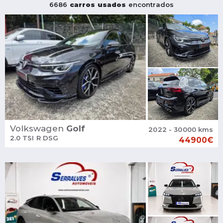
6686
carros usados
encontrados
Volkswagen
Golf
2022 - 30000 kms
2.0 TSI R DSG
44900€