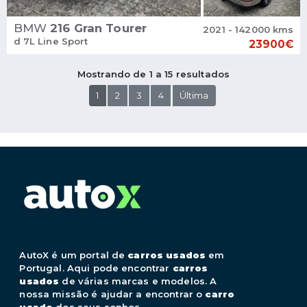
BMW
216 Gran Tourer
2021 - 142000 kms
d 7L Line Sport
23900€
Mostrando de 1 a 15 resultados
1
2
3
4
Última
AutoX é um portal de
carros usados
em
Portugal. Aqui pode encontrar
carros
usados
de várias marcas e modelos. A
nossa missão é ajudar a encontrar o
carro
usado
dos seus sonhos.