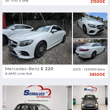
30 TFSI S line
21500€
Mercedes-Benz
E 220
2019 - 129000 kms
d AMG Line Aut.
38500€