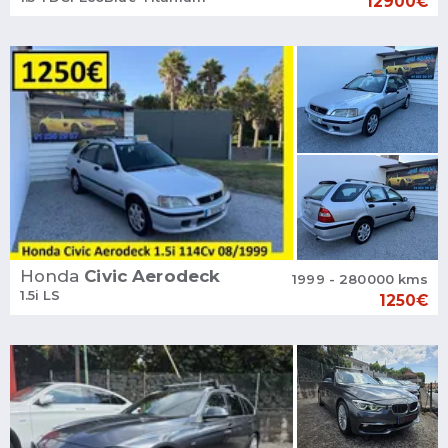
12900€
Honda
Civic Aerodeck
1999 - 280000 kms
1.5i LS
1250€