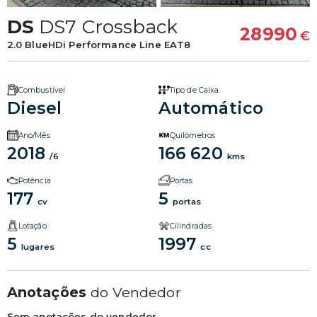
DS
DS7 Crossback
28990
€
2.0 BlueHDi Performance Line EAT8
Combustível
Tipo de Caixa
Diesel
Automático
Ano/Mês
Quilómetros
2018
166 620
/6
kms
Potência
Portas
177
5
cv
portas
Lotação
Cilindradas
5
1997
lugares
cc
Anotações
do Vendedor
Sem anotações do vendedor