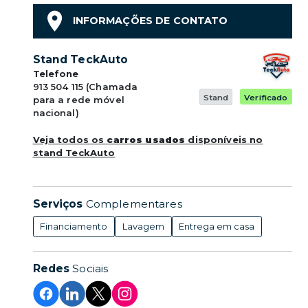
INFORMAÇÕES DE CONTATO
Stand TeckAuto
Telefone
913 504 115 (Chamada
Stand
Verificado
para a rede móvel
nacional)
Veja todos os
carros usados
disponíveis no
stand TeckAuto
Serviços
Complementares
Financiamento
Lavagem
Entrega em casa
Redes
Sociais