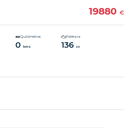
19880
€
Quilómetros
Potência
0
136
kms
cv