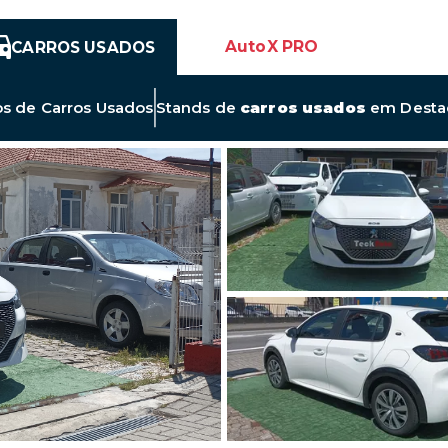
AutoX PRO
CARROS USADOS
Link
os de
Carros Usados
Stands de
carros usados
em Desta
para
Novos
Anúncios
de
Carros
Usados