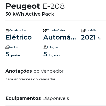
Peugeot
E-208
50 kWh Active Pack
Combustível
Tipo de Caixa
Ano/Mês
Elétrico
Automático
2021
/11
Portas
Lotação
5
5
portas
lugares
Anotações
do Vendedor
Sem anotações do vendedor
Equipamentos
Disponíveis