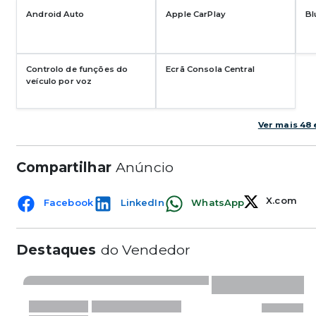
Android Auto
Apple CarPlay
Bl
Controlo de funções do
Ecrã Consola Central
veículo por voz
Ver mais 48
Compartilhar
Anúncio
X.com
Facebook
LinkedIn
WhatsApp
Destaques
do Vendedor