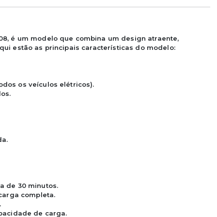
08, é um modelo que combina um design atraente, 
i estão as principais características do modelo:

os os veículos elétricos).

s.

a.

 de 30 minutos.

carga completa.



pacidade de carga.
