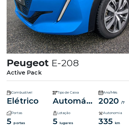
Peugeot
E-208
Active Pack
Combustível
Tipo de Caixa
Ano/Mês
Elétrico
Automático
2020
/7
Portas
Lotação
Autonomia
5
5
335
portas
lugares
km