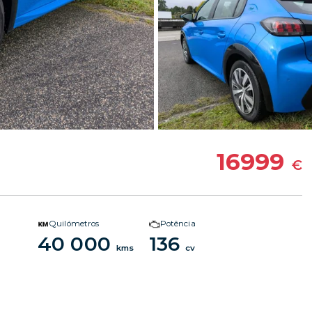
16999
€
Quilómetros
Potência
40 000
136
kms
cv