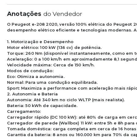
Anotações
do Vendedor
O Peugeot e-208 2020, versão 100% elétrica do Peugeot 2
desempenho elétrico eficiente e tecnologias modernas. Aqu
1. Motorização e Desempenho

Motor elétrico: 100 kW (136 cv) de potência.

Torque: 260 Nm (disponível instantaneamente, como em tod
Aceleração: 0 a 100 km/h em aproximadamente 8,1 segundo
Velocidade máxima: Cerca de 150 km/h.

Modos de condução:

Eco: Otimiza a autonomia.

Normal: Para uma condução equilibrada.

Sport: Maximiza a performance com aceleração mais rápid
2. Autonomia e Bateria

Autonomia: Até 340 km no ciclo WLTP (mais realista).

Bateria: 50 kWh de capacidade.

Carregamento:

Carregador rápido (DC 100 kW): até 80% de carga em cerca
Carregador de parede (Wallbox) 11 kW: entre 5h e 8h para 
Tomada doméstica: carga completa em cerca de 16 horas.
Garantia da bateria: 8 anos ou 160.000 km para 70% da ca