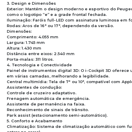
3. Design e Dimensões

Exterior: Mantém o design moderno e esportivo do Peugeot 
como o logotipo “e” e a grade frontal fechada.

Iluminação: Faróis full-LED com assinatura luminosa em fo
Rodas: Aros de 16" ou 17", dependendo da versão.

Dimensões:

Comprimento: 4.055 mm

Largura: 1.745 mm

Altura: 1.430 mm

Distância entre eixos: 2.540 mm

Porta-malas: 311 litros.

4. Tecnologia e Conectividade

Painel de instrumentos digital 3D: O i-Cockpit 3D oferece
em várias camadas, melhorando a legibilidade.

Central multimídia: Tela de 7" ou 10", compatível com App
Assistentes de condução:

Controle de cruzeiro adaptativo.

Frenagem automática de emergência.

Assistente de permanência na faixa.

Reconhecimento de sinais de trânsito.

Park assist (estacionamento semi-automático).

5. Conforto e Acabamento

Climatização: Sistema de climatização automático com fu