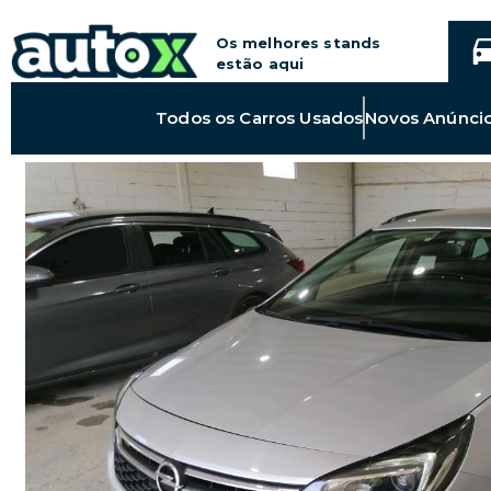
Os melhores stands
estão aqui
Link
Todos os
Carros Usados
Novos Anúnci
para
Todos
os
Carros
Usados