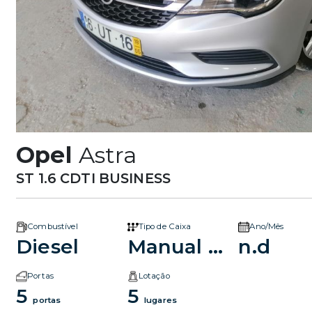
Opel
Astra
ST 1.6 CDTI BUSINESS
Combustível
Tipo de Caixa
Ano/Mês
Diesel
Manual 5v
n.d
Portas
Lotação
5
5
portas
lugares