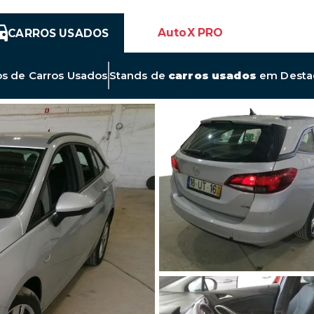
AutoX PRO
CARROS USADOS
Link
os de
Carros Usados
Stands de
carros usados
em Desta
para
Novos
Anúncios
de
Carros
Usados