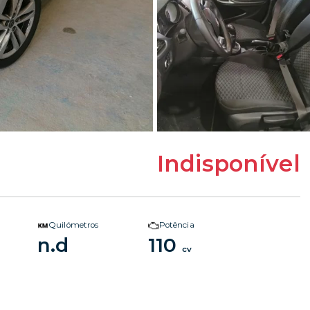
Indisponível
Quilómetros
Potência
n.d
110
cv