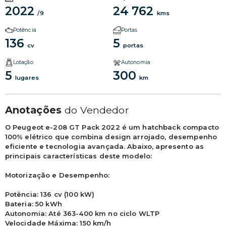
2022
24 762
/9
kms
Potência
Portas
136
5
cv
portas
Lotação
Autonomia
5
300
lugares
km
Anotações
do Vendedor
O Peugeot e-208 GT Pack 2022 é um hatchback compacto 
100% elétrico que combina design arrojado, desempenho 
eficiente e tecnologia avançada. Abaixo, apresento as 
principais características deste modelo:

Motorização e Desempenho:

Potência: 136 cv (100 kW)

Bateria: 50 kWh

Autonomia: Até 363-400 km no ciclo WLTP

Velocidade Máxima: 150 km/h
