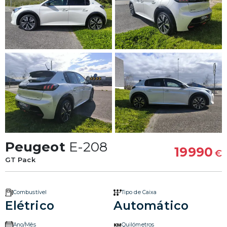
Peugeot
E-208
19990
€
GT Pack
Combustível
Tipo de Caixa
Elétrico
Automático
Ano/Mês
Quilómetros