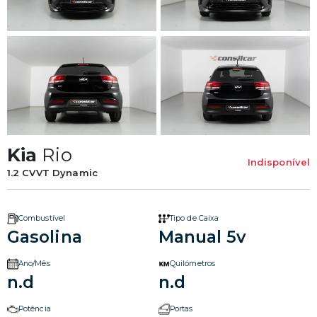
Kia
Rio
Indisponível
1.2 CVVT Dynamic
Combustível
Tipo de Caixa
Gasolina
Manual 5v
Ano/Mês
Quilómetros
n.d
n.d
Potência
Portas