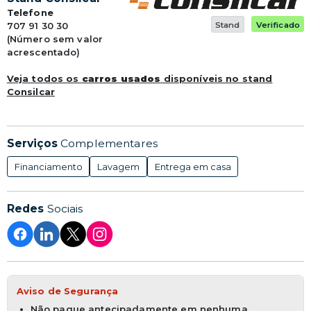
Telefone
707 91 30 30
Stand
Verificado
(Número sem valor
acrescentado)
Veja todos os
carros usados
disponíveis no stand
Consilcar
Serviços
Complementares
Financiamento
Lavagem
Entrega em casa
Redes
Sociais
Aviso de Segurança
Não pague antecipadamente em nenhuma