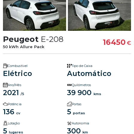
Peugeot
E-208
16450
€
50 kWh Allure Pack
Combustível
Tipo de Caixa
Elétrico
Automático
Ano/Mês
Quilómetros
2021
39 900
/5
kms
Potência
Portas
136
5
cv
portas
Lotação
Autonomia
5
300
lugares
km