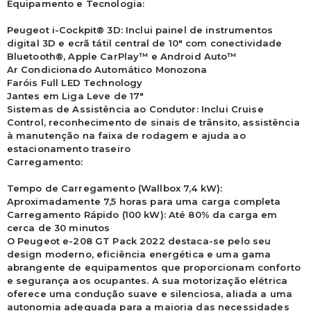
Equipamento e Tecnologia:

Peugeot i-Cockpit® 3D: Inclui painel de instrumentos 
digital 3D e ecrã tátil central de 10" com conectividade 
Bluetooth®, Apple CarPlay™ e Android Auto™

Ar Condicionado Automático Monozona

Faróis Full LED Technology

Jantes em Liga Leve de 17"

Sistemas de Assistência ao Condutor: Inclui Cruise 
Control, reconhecimento de sinais de trânsito, assistência 
à manutenção na faixa de rodagem e ajuda ao 
estacionamento traseiro

Carregamento:

Tempo de Carregamento (Wallbox 7,4 kW): 
Aproximadamente 7,5 horas para uma carga completa

Carregamento Rápido (100 kW): Até 80% da carga em 
cerca de 30 minutos

O Peugeot e-208 GT Pack 2022 destaca-se pelo seu 
design moderno, eficiência energética e uma gama 
abrangente de equipamentos que proporcionam conforto 
e segurança aos ocupantes. A sua motorização elétrica 
oferece uma condução suave e silenciosa, aliada a uma 
autonomia adequada para a maioria das necessidades 