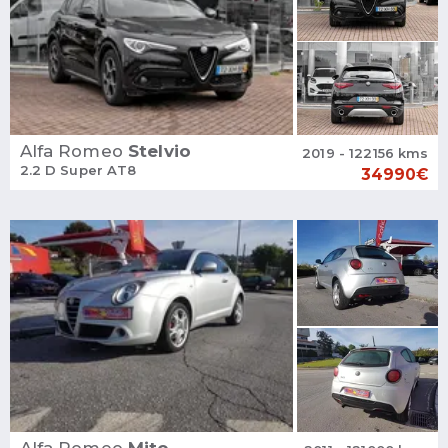
Alfa Romeo
Stelvio
2019 - 122156 kms
2.2 D Super AT8
34990€