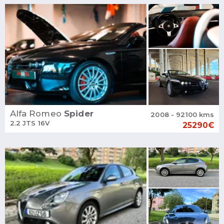
Alfa Romeo
Spider
2008 - 92100 kms
2.2 JTS 16V
25290€