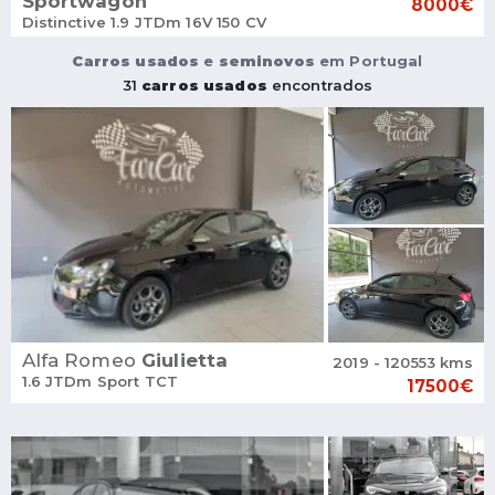
Sportwagon
8000€
Distinctive 1.9 JTDm 16V 150 CV
Carros usados
e
seminovos
em Portugal
31
carros usados
encontrados
Alfa Romeo
Giulietta
2019 - 120553 kms
1.6 JTDm Sport TCT
17500€