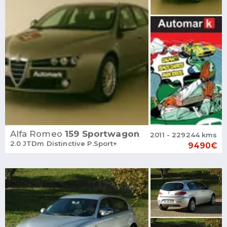
Alfa Romeo
159 Sportwagon
2011 - 229244 kms
2.0 JTDm Distinctive P.Sport+
9490€