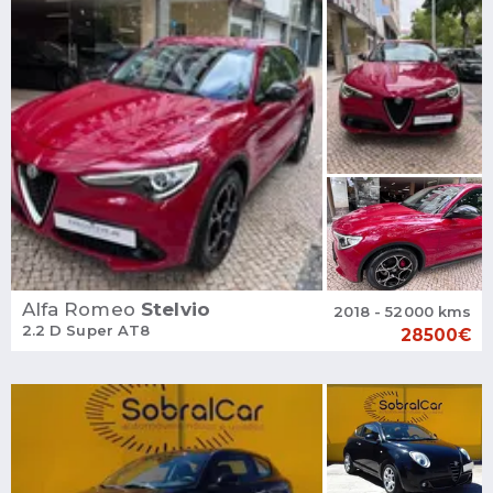
Alfa Romeo
Stelvio
2018 - 52000 kms
2.2 D Super AT8
28500€