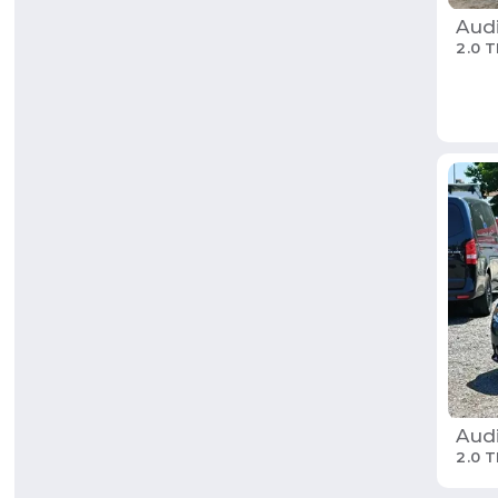
Aud
2.0 T
Aud
2.0 T