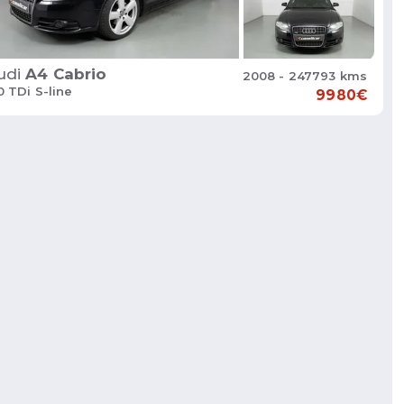
udi
A4 Cabrio
2008 - 247793 kms
0 TDi S-line
9980€