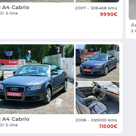
i
A4 Cabrio
2007 - 306468 kms
Di S-line
9990€
A
2.
i
A4 Cabrio
2008 - 265000 kms
Di S-line
11000€