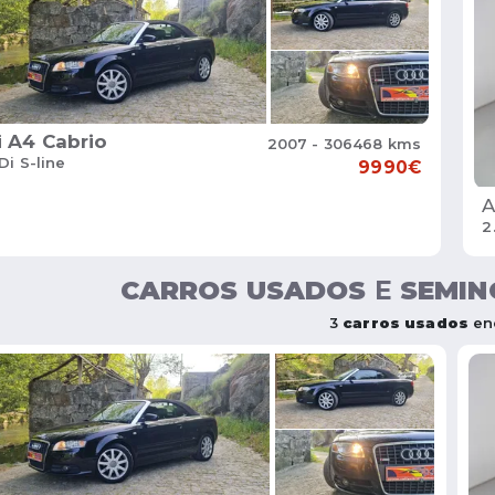
i
A4 Cabrio
2007 - 306468 kms
Di S-line
9990€
A
2
CARROS USADOS
E
SEMIN
3
carros usados
en