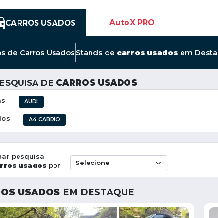
AutoX PRO
CARROS USADOS
Link
os de
Carros Usados
Stands de
carros usados
em Desta
para
Novos
Anúncios
PESQUISA DE
CARROS USADOS
de
Carros
as
AUDI
Usados
los
A4 CABRIO
nar pesquisa
rros usados
por
OS USADOS
EM DESTAQUE