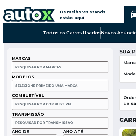
Os melhores stands
estão aqui
Link
Todos os
Carros Usados
Novos Anúnci
para
Todos
os
SUA 
Carros
MARCAS
Usados
Marc
Mode
MODELOS
COMBUSTÍVEL
Orde
de
ca
TRANSMISSÃO
CARR
ANO DE
ANO ATÉ