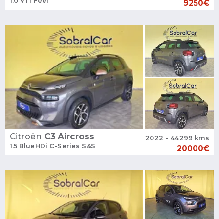
1.0 VTi Feel
9250€
Citroën
C3 Aircross
2022 - 44299 kms
1.5 BlueHDi C-Series S&S
20000€