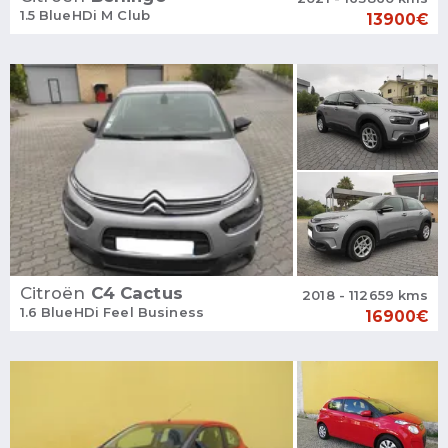
1.5 BlueHDi M Club
13900€
Citroën
C4 Cactus
2018 - 112659 kms
1.6 BlueHDi Feel Business
16900€