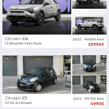
Citroën
C4
2022 - 60000 kms
1.5 BlueHDi Feel Pack
20990€
Citroën
C1
2013 - 119700 kms
1.0 SX Airdream
4990€