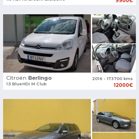
9900€
Citroën
Berlingo
2016 - 173700 kms
1.5 BlueHDi M Club
12000€