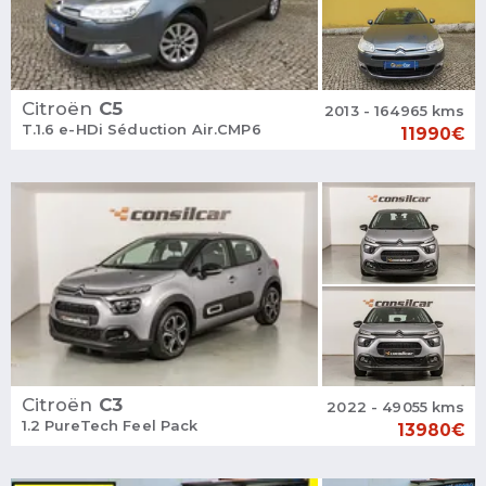
Citroën
C5
2013 - 164965 kms
T.1.6 e-HDi Séduction Air.CMP6
11990€
Citroën
C3
2022 - 49055 kms
1.2 PureTech Feel Pack
13980€