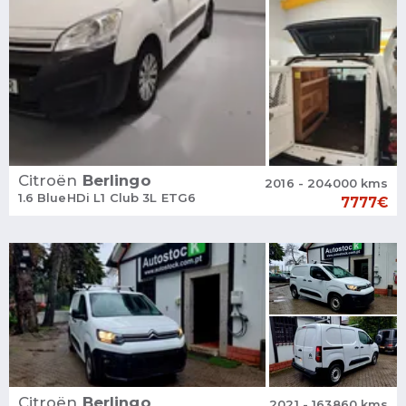
Citroën
Berlingo
2016 - 204000 kms
1.6 BlueHDi L1 Club 3L ETG6
7777€
Citroën
Berlingo
2021 - 163860 kms