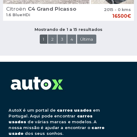
Citroën
C4 Grand Picasso
2015 - 0 kms
1.6 BlueHDi
16500€
Mostrando de 1 a 15 resultados
1
2
3
4
Última
AutoX é um portal de
carros usados
em
Portugal. Aqui pode encontrar
carros
usados
de várias marcas e modelos. A
nossa missão é ajudar a encontrar o
carro
usado
dos seus sonhos.