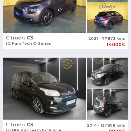
Citroën
C3
2021 - 77873 kms
1.2 PureTech C-Series
14000€
Citroën
C3
2014 - 137898 kms
1.6 HDi Airdream Exclusive