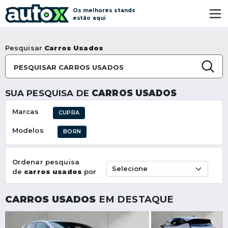
Os melhores stands
estão aqui
Pesquisar
Carros Usados
PESQUISAR CARROS USADOS
SUA PESQUISA DE
CARROS USADOS
Marcas
CUPRA
Modelos
BORN
Ordenar pesquisa
de
carros usados
por
CARROS USADOS
EM DESTAQUE