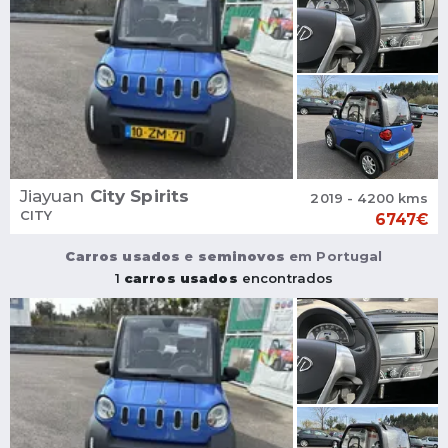
Jiayuan
City Spirits
2019 - 4200 kms
CITY
6747€
Carros usados
e
seminovos
em Portugal
1
carros usados
encontrados