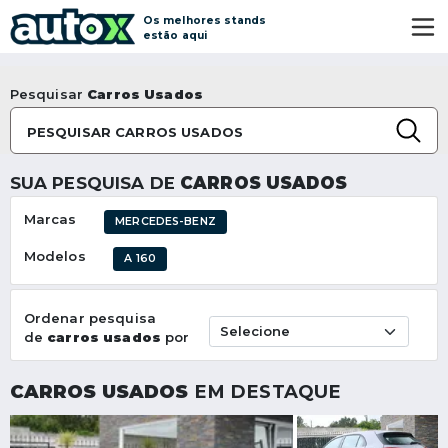
Os melhores stands
estão aqui
Pesquisar
Carros Usados
PESQUISAR CARROS USADOS
SUA PESQUISA DE
CARROS USADOS
Marcas
MERCEDES-BENZ
Modelos
A 160
Ordenar pesquisa
de
carros usados
por
CARROS USADOS
EM DESTAQUE