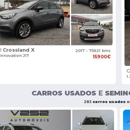
l
Crossland X
2017 - 75621 kms
 Innovation J17
15900€
O
1
CARROS USADOS
E
SEMIN
283
carros usados
e