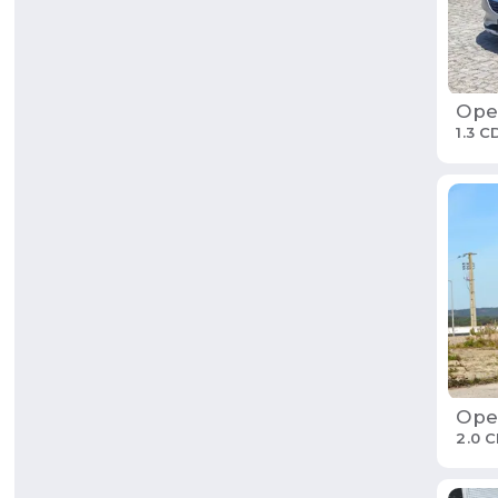
Ope
1.3 C
Ope
2.0 