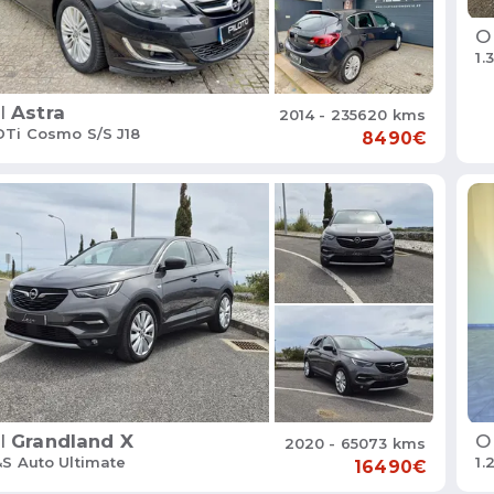
O
1.
l
Astra
2014 - 235620 kms
DTi Cosmo S/S J18
8490€
O
l
Grandland X
2020 - 65073 kms
1.
&S Auto Ultimate
16490€