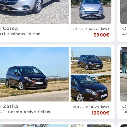
l
Corsa
O
2015 - 294332 kms
DTi Business Edition
As
5900€
l
Zafira
O
2012 - 150627 kms
CDTi Cosmo Active-Select
1.
12600€