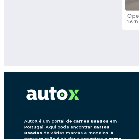
Ope
1.6 
AutoX é um portal de
carros usados
em
Portugal. Aqui pode encontrar
carros
usados
de várias marcas e modelos. A
nossa missão é ajudar a encontrar o
carro