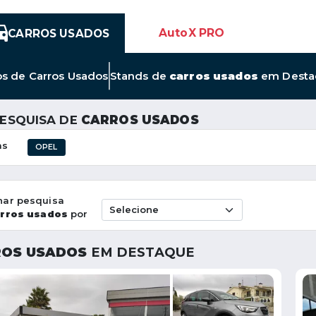
AutoX PRO
CARROS USADOS
Link
os de
Carros Usados
Stands de
carros usados
em Desta
para
Novos
Anúncios
PESQUISA DE
CARROS USADOS
de
Carros
as
OPEL
Usados
nar pesquisa
rros usados
por
OS USADOS
EM DESTAQUE