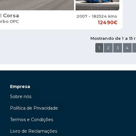
l
Corsa
2007 - 182524 kms
Turbo OPC
12490€
Mostrando de 1 a 15 
1
2
3
4
Empresa
Sobre nós
Política de Privacidade
Termos e Condições
Livro de Reclamações