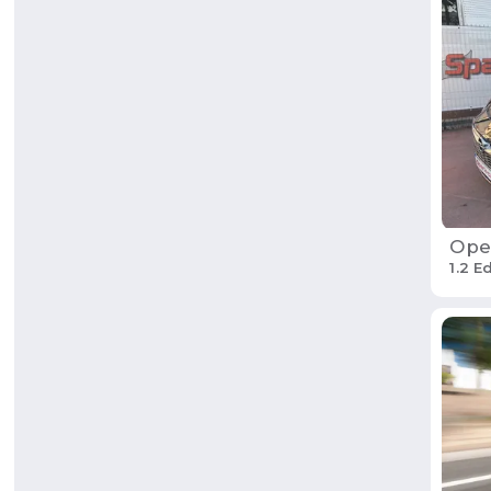
Ope
1.2 E