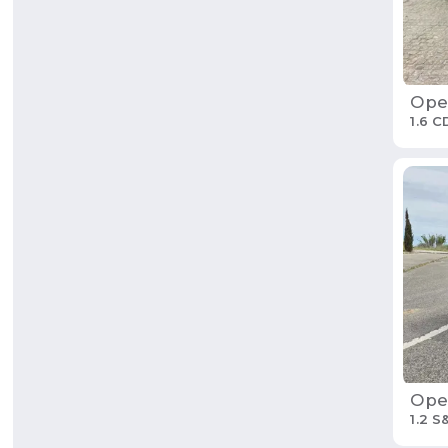
Ope
1.6 C
Ope
1.2 S