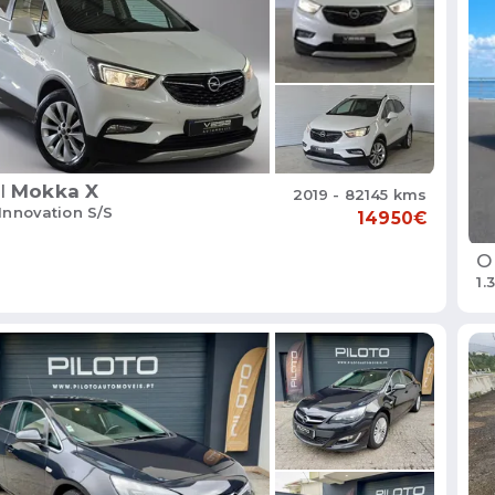
l
Mokka X
2019 - 82145 kms
 Innovation S/S
14950€
O
1.