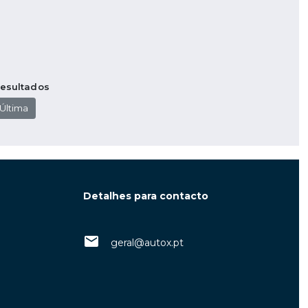
resultados
Última
Detalhes para contacto
geral@autox.pt