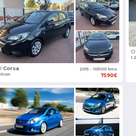
O
1.
l
Corsa
2015 - 105100 kms
dition
7590€