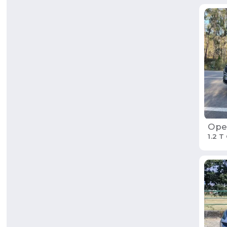
Ope
1.2 T