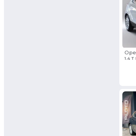
Ope
1.4 T