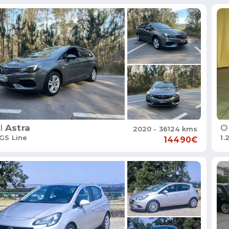
l
Astra
O
2020 - 36124 kms
 GS Line
1.
14490€