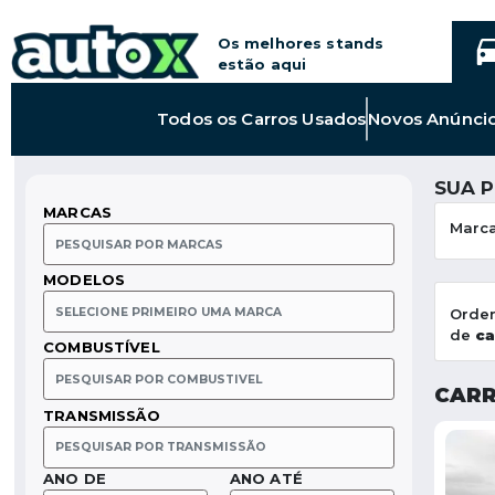
Os melhores stands
estão aqui
Link
Todos os
Carros Usados
Novos Anúnci
para
Todos
os
SUA 
Carros
MARCAS
Usados
Marc
MODELOS
Orde
de
ca
COMBUSTÍVEL
CARR
TRANSMISSÃO
ANO DE
ANO ATÉ