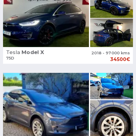
Tesla
Model X
2018 - 97000 kms
75D
34500€