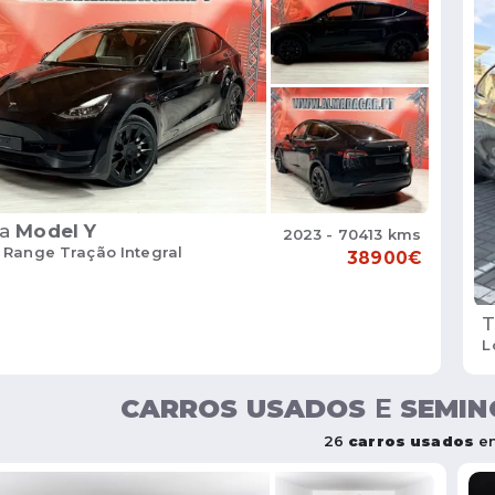
a
Model Y
2023 - 70413 kms
 Range Tração Integral
38900€
T
L
CARROS USADOS
E
SEMIN
26
carros usados
en