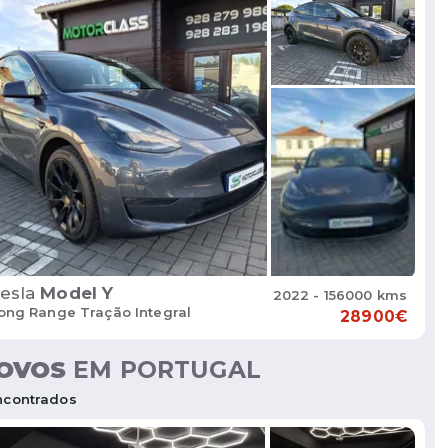
esla
Model Y
2022 - 156000 kms
ong Range Tração Integral
28900€
OVOS
EM PORTUGAL
contrados