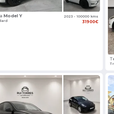
a
Model Y
2023 - 100000 kms
dard
31900€
T
Tr