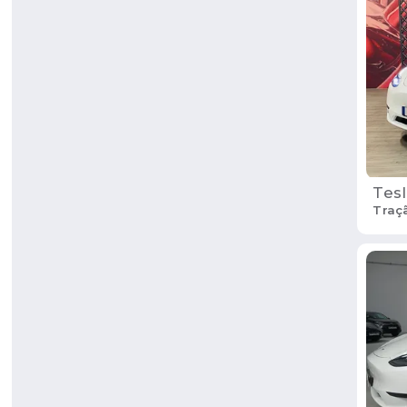
Tesl
Traç