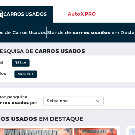
AutoX PRO
CARROS USADOS
Link
os de
Carros Usados
Stands de
carros usados
em Desta
para
Novos
Anúncios
PESQUISA DE
CARROS USADOS
de
Carros
as
TESLA
Usados
los
MODEL Y
nar pesquisa
rros usados
por
OS USADOS
EM DESTAQUE