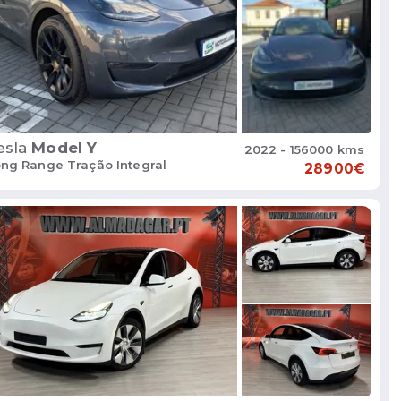
esla
Model Y
2022 - 156000 kms
ng Range Tração Integral
28900€