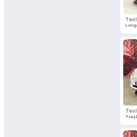
Tesl
Long
Tesl
Traç