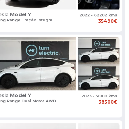
esla
Model Y
2022 - 62202 kms
ng Range Tração Integral
35490€
esla
Model Y
2023 - 51900 kms
ong Range Dual Motor AWD
38500€