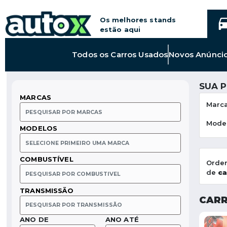
Os melhores stands
estão aqui
Link
Todos os
Carros Usados
Novos Anúnci
para
Todos
os
SUA 
Carros
MARCAS
Usados
Marc
Mode
MODELOS
COMBUSTÍVEL
Orde
de
ca
TRANSMISSÃO
CARR
ANO DE
ANO ATÉ