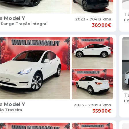
T
a
Model Y
2023 - 70413 kms
Lo
 Range Tração Integral
38900€
T
L
a
Model Y
2023 - 27890 kms
ão Traseira
35900€