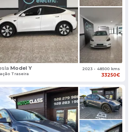
esla
Model Y
2023 - 48500 kms
ação Traseira
33250€