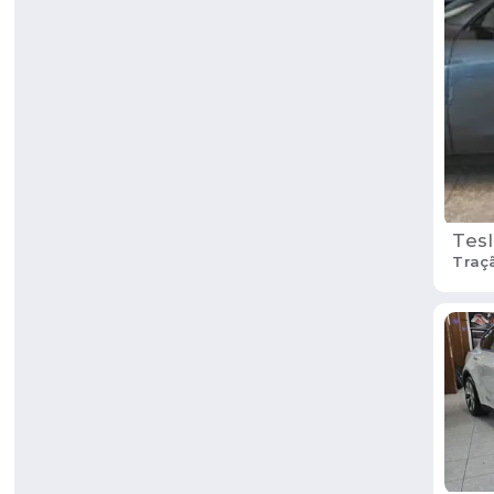
Tesl
Traç