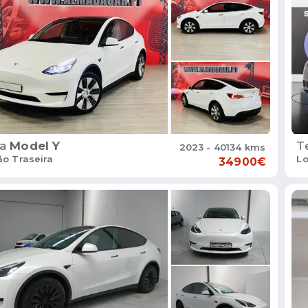
a
Model Y
T
2023 - 40134 kms
ão Traseira
Lo
34900€