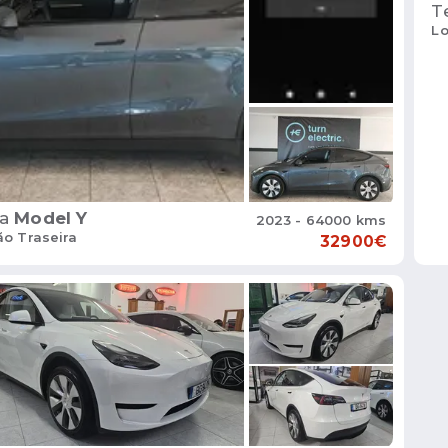
T
L
a
Model Y
2023 - 64000 kms
ão Traseira
32900€