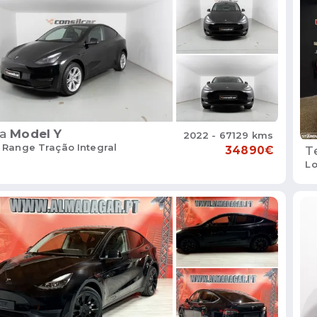
a
Model Y
2022 - 67129 kms
 Range Tração Integral
T
34890€
L