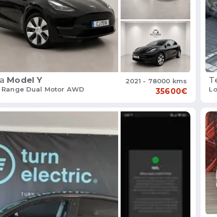
a
Model Y
T
2021 - 78000 kms
 Range Dual Motor AWD
Lo
35600€