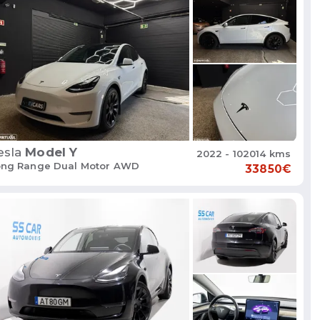
esla
Model Y
2022 - 102014 kms
ong Range Dual Motor AWD
33850€